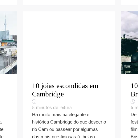
10 joias escondidas em
10
Cambridge
Br
5
minutos de leitura
5
m
Há muito mais na elegante e
De 
a
histórica Cambridge do que descer o
fes
te
rio Cam ou passear por algumas
fil
te.
das mais prestigiosas (e belas)
Bri