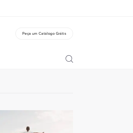
Peça um Catálogo Grátis
bre nós
Carreiras
m somos
Junte-se a nós