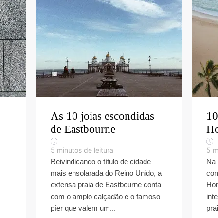
As 10 joias escondidas
10
de Eastbourne
Ho
5
minutos de leitura
5
m
Reivindicando o título de cidade
Na 
mais ensolarada do Reino Unido, a
com
s
extensa praia de Eastbourne conta
Hon
com o amplo calçadão e o famoso
int
píer que valem um...
pra