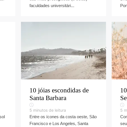
faculdades universitári...
Pon
10 jóias escondidas de
10
Santa Barbara
Se
5
minutos de leitura
5
m
sol
Entre os ícones da costa oeste, São
Com
Francisco e Los Angeles, Santa
seu