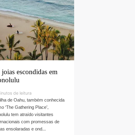
 joias escondidas em
nolulu
inutos de leitura
ilha de Oahu, também conhecida
o ‘The Gathering Place’,
olulu tem atraído visitantes
ernacionais com promessas de
ias ensolaradas e ond...