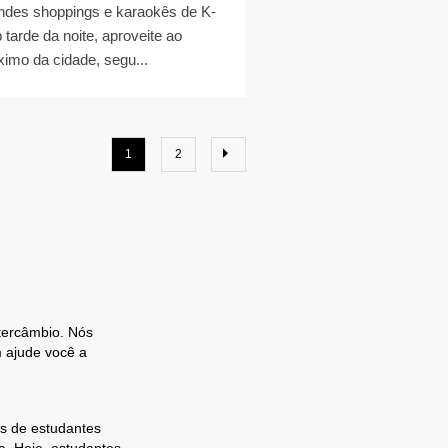
ndes shoppings e karaokês de K-
 tarde da noite, aproveite ao
imo da cidade, segu...
1
2
ntercâmbio. Nós
 ajude você a
s de estudantes