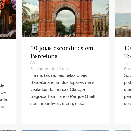
10 joias escondidas em
10
Barcelona
To
5
minutos de leitura
6
m
Há muitas razões pelas quais
Sol
Barcelona é um dos lugares mais
pod
 de
visitados do mundo. Claro, a
que
 de
Sagrada Família e o Parque Güell
pen
gada
são imperdíveis (sério, ele...
se 
 um