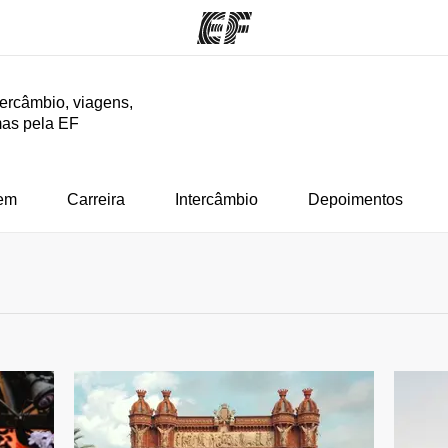
tercâmbio, viagens,
mas pela EF
mas
Lojas
So
o que
Encontre uma loja
Que
mos
em
Carreira
Intercâmbio
Depoimentos