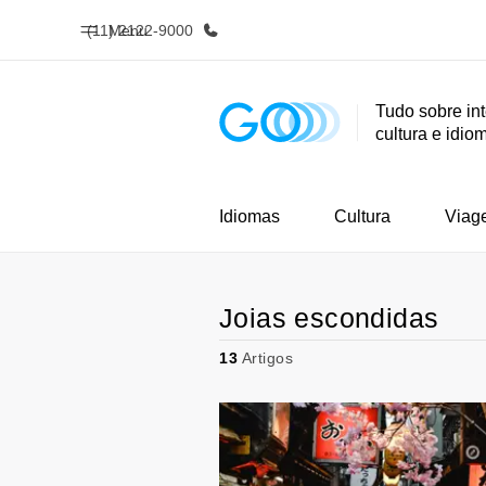
(11) 2122-9000
Menu
Tudo sobre in
cultura e idio
Início
Progra
Bem-vindo à EF
Saiba tud
oferece
Idiomas
Cultura
Viag
Joias escondidas
13
Artigos