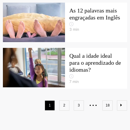
As 12 palavras mais
engraçadas em Inglês
3
min
Qual a idade ideal
para o aprendizado de
idiomas?
7
min
1
2
3
18