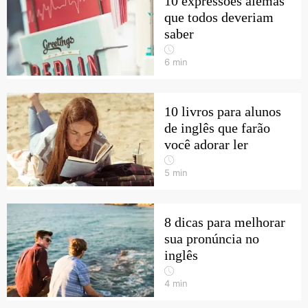
10 expressões alemãs
que todos deveriam
saber
6
min
10 livros para alunos
de inglês que farão
você adorar ler
5
min
8 dicas para melhorar
sua pronúncia no
inglês
4
min