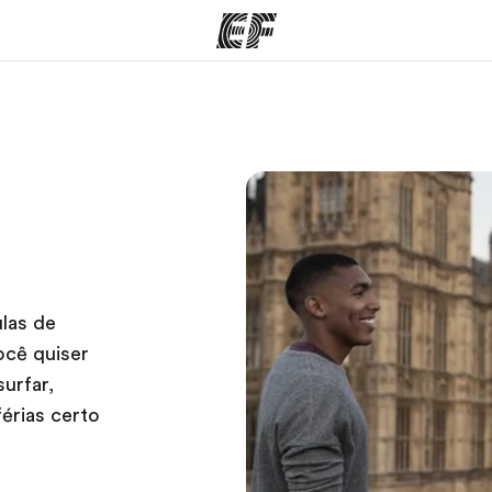
mas
Lojas
So
o que
Encontre uma loja
Que
mos
las de
ocê quiser
urfar,
férias certo