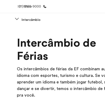
(11) 2122-9000
Menu
Intercâmbio
Início
Progra
Intercâmbio de
Bem-vindo à EF
Saiba tud
oferece
Férias
Os intercâmbios de férias da EF combinam au
idioma com esportes, turismo e cultura. Se v
aprender um idioma e também jogar futebol, s
dançar e se divertir, temos o intercâmbio de 
pra você.