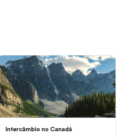
Intercâmbio no Canadá
In