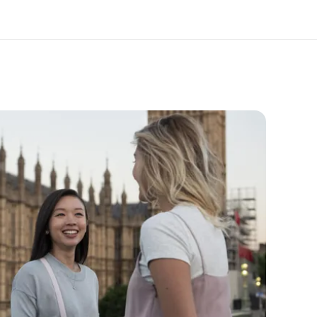
bre nós
Carreiras
m somos
Junte-se a nós