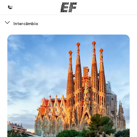
Intercâmbio
Início
Bem-vindo à EF
Programas
Saiba tudo que oferecemos
Lojas
Encontre uma loja
Sobre nós
Quem somos
Carreiras
Junte-se a nós