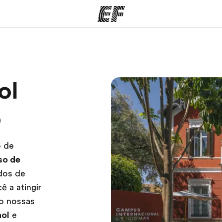
mas
Lojas
So
ol
o que
Encontre uma loja
Que
mos
o
o de
so de
dos de
ê a atingir
xo nossas
hol
e