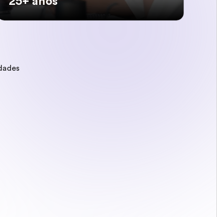
25+ anos
idades