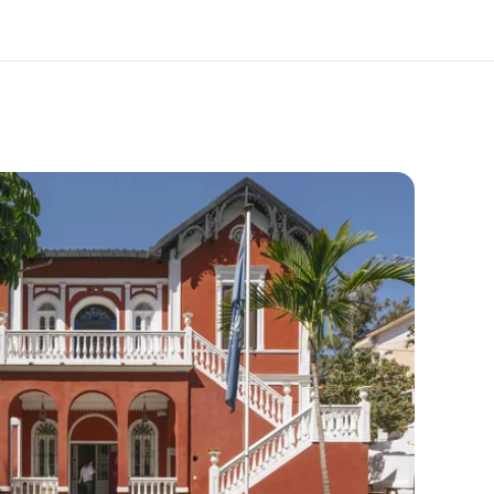
bre nós
Carreiras
m somos
Junte-se a nós