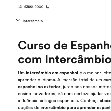
(11) 2122-9000
Menu
Intercâmbio
Início
Progra
Curso de Espanh
Bem-vindo à EF
Saiba tud
oferece
com Intercâmbi
Um
intercâmbio em espanhol
é o melhor jeit
aprender o idioma. A imersão total de um
cur
espanhol no exterior
, junto aos nossos méto
ensino inovadores, irá com certeza ajudar voc
a fluência na língua espanhola. Conheça abai
opções de
intercâmbio para aprender espan