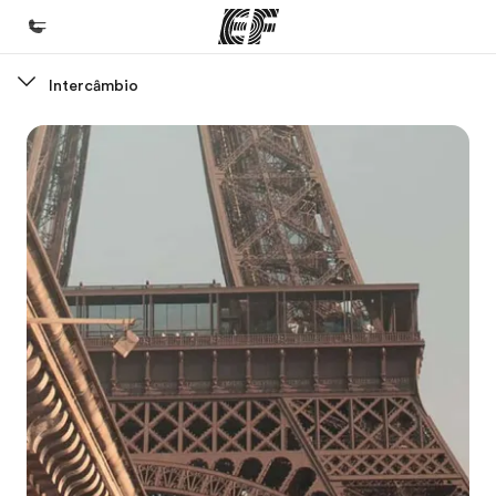
Intercâmbio
Início
Bem-vindo à EF
Programas
Saiba tudo que oferecemos
Lojas
Encontre uma loja
Sobre nós
Quem somos
Carreiras
Junte-se a nós