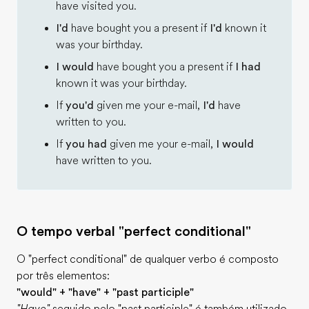
have visited you.
I'd
have bought you a present if
I'd
known it
was your birthday.
I would
have bought you a present if
I had
known it was your birthday.
If
you'd
given me your e-mail,
I'd
have
written to you.
If
you had
given me your e-mail,
I would
have written to you.
O tempo verbal "perfect conditional"
O "perfect conditional" de qualquer verbo é composto
por três elementos:
"would" + "have" + "past participle"