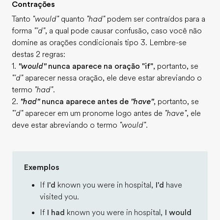
Contrações
Tanto
"would"
quanto
"had"
podem ser contraídos para a
forma
"'d"
, a qual pode causar confusão, caso você não
domine as orações condicionais tipo 3. Lembre-se
destas 2 regras:
1.
"would"
nunca aparece na oração "if"
, portanto, se
"'d"
aparecer nessa oração, ele deve estar abreviando o
termo
"had"
.
2.
"had"
nunca aparece antes de
"have"
, portanto, se
"'d"
aparecer em um pronome logo antes de
"have"
, ele
deve estar abreviando o termo
"would"
.
Exemplos
If
I'd
known you were in hospital,
I'd
have
visited you.
If
I had
known you were in hospital,
I would