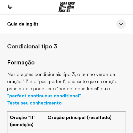
Guia de inglês
Início
Bem-vindo à EF
Condicional tipo 3
Programas
Saiba tudo que oferecemos
Formação
Lojas
Nas orações condicionais tipo 3, o tempo verbal da
Encontre uma loja
oração "if" é o "past perfect", enquanto que na oração
principal ele pode ser o "perfect conditional" ou o
Sobre nós
"perfect continuous conditional"
.
Quem somos
Teste seu conhecimento
Carreiras
Oração "If"
Oração principal (resultado)
Junte-se a nós
(condição)