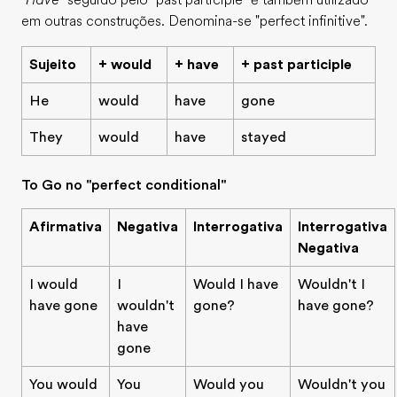
"Have"
seguido pelo "past participle" é também utilizado
em outras construções. Denomina-se "perfect infinitive".
Sujeito
+ would
+ have
+ past participle
He
would
have
gone
They
would
have
stayed
To Go no "perfect conditional"
Afirmativa
Negativa
Interrogativa
Interrogativa
Negativa
I would
I
Would I have
Wouldn't I
have gone
wouldn't
gone?
have gone?
have
gone
You would
You
Would you
Wouldn't you