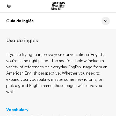
Guia de inglês
Início
Bem-vindo à EF
Uso do inglês
Programas
Saiba tudo que oferecemos
If you're trying to improve your conversational English,
you're in the right place. The sections below include a
Lojas
variety of references on everyday English usage from an
Encontre uma loja
American English perspective. Whether you need to
expand your vocabulary, master some new idioms, or
Sobre nós
pick a good English name, these pages will serve you
Quem somos
well.
Carreiras
Junte-se a nós
Vocabulary