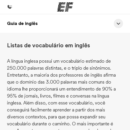
Guia de inglês
Início
Bem-vindo à EF
Listas de vocabulário em inglês
Programas
Saiba tudo que oferecemos
A língua inglesa possui um vocabulário estimado de
250.000 palavras distintas, e o triplo de sinônimos.
Lojas
Entretanto, a maioria dos professores de inglês afirma
Encontre uma loja
que o domínio das 3.000 palavras mais comuns do
idioma lhe proporcionará um entendimento de 90% a
Sobre nós
95% de jornais, livros, filmes e conversas na língua
Quem somos
inglesa. Além disso, com esse vocabulário, você
conseguirá facilmente aprender a partir dos mais
Carreiras
diversos contextos, para que possa expandir seu
Junte-se a nós
vocabulário durante o caminho. O mais importante é