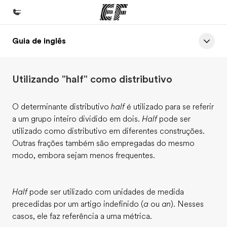
Guia de inglês
Início
Bem-vindo à EF
Utilizando "half" como distributivo
Programas
Saiba tudo que oferecemos
O determinante distributivo
half
é utilizado para se referir
a um grupo inteiro dividido em dois.
Half
pode ser
Lojas
utilizado como distributivo em diferentes construções.
Encontre uma loja
Outras frações também são empregadas do mesmo
modo, embora sejam menos frequentes.
Sobre nós
Quem somos
Half
pode ser utilizado com unidades de medida
Carreiras
precedidas por um artigo indefinido (
a
ou
an
). Nesses
Junte-se a nós
casos, ele faz referência a uma métrica.