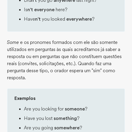
Did
n't
you go
anywhere
last night?
Is
n't
everyone
here?
Have
n't
you looked
everywhere
?
Some
e os pronomes formados com ele são somente
utilizados em perguntas às quais acreditamos já saber a
resposta ou em perguntas que não constituem questões
reais (convites, solicitações, etc.). Quando faz uma
pergunta desse tipo, o orador espera um "sim" como
resposta.
Exemplos
Are you looking for
someone
?
Have you lost
something
?
Are you going
somewhere
?