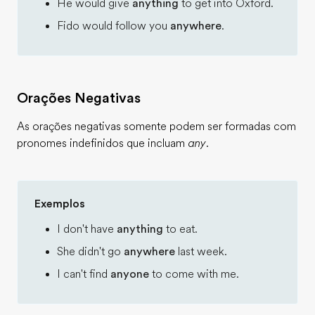
He would give
anything
to get into Oxford.
Fido would follow you
anywhere
.
Orações Negativas
As orações negativas somente podem ser formadas com
pronomes indefinidos que incluam
any
.
Exemplos
I don't have
anything
to eat.
She didn't go
anywhere
last week.
I can't find
anyone
to come with me.