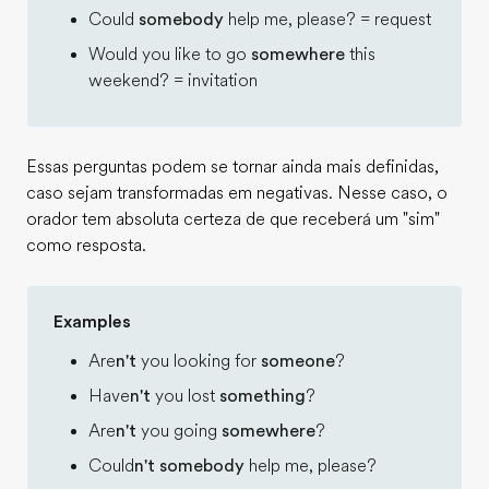
Could
somebody
help me, please? = request
Would you like to go
somewhere
this
weekend? = invitation
Essas perguntas podem se tornar ainda mais definidas,
caso sejam transformadas em negativas. Nesse caso, o
orador tem absoluta certeza de que receberá um "sim"
como resposta.
Examples
Are
n't
you looking for
someone
?
Have
n't
you lost
something
?
Are
n't
you going
somewhere
?
Could
n't somebody
help me, please?