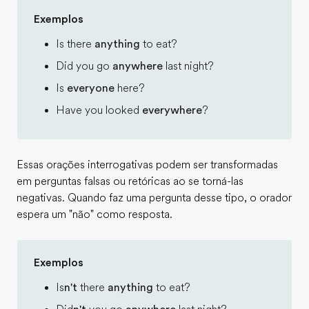
Exemplos
Is there
anything
to eat?
Did you go
anywhere
last night?
Is
everyone
here?
Have you looked
everywhere
?
Essas orações interrogativas podem ser transformadas
em perguntas falsas ou retóricas ao se torná-las
negativas. Quando faz uma pergunta desse tipo, o orador
espera um "não" como resposta.
Exemplos
Is
n't
there
anything
to eat?