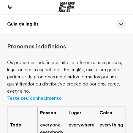
Guia de inglês
Início
Bem-vindo à EF
Pronomes indefinidos
Programas
Saiba tudo que oferecemos
Os pronomes indefinidos não se referem a uma pessoa,
lugar ou coisa específicos. Em inglês, existe um grupo
Lojas
particular de pronomes indefinidos formados por um
Encontre uma loja
quantificador ou distributivo precedido por
any, some,
every
e
no
.
Sobre nós
Teste seu conhecimento
Quem somos
Pessoa
Lugar
Coisa
Carreiras
Junte-se a nós
Todo
everyone
everywhere
everything
everybody