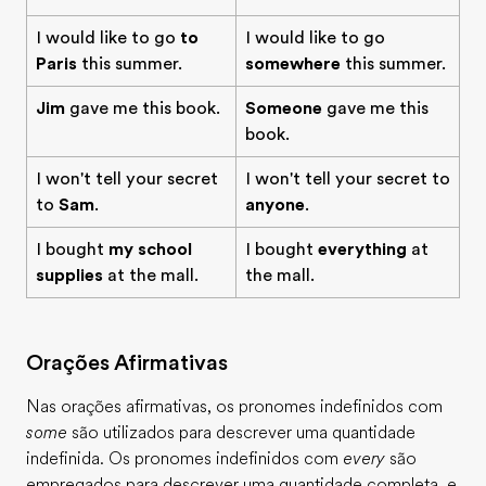
I would like to go
to
I would like to go
Paris
this summer.
somewhere
this summer.
Jim
gave me this book.
Someone
gave me this
book.
I won't tell your secret
I won't tell your secret to
to
Sam
.
anyone
.
I bought
my school
I bought
everything
at
supplies
at the mall.
the mall.
Orações Afirmativas
Nas orações afirmativas, os pronomes indefinidos com
some
são utilizados para descrever uma quantidade
indefinida. Os pronomes indefinidos com
every
são
empregados para descrever uma quantidade completa, e