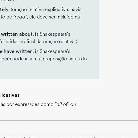
tely.
(oração relativa explicativa: havia
eto de
"read"
, ele deve ser incluído na
 written about
, is Shakespeare's
seridas no final da oração relativa.)
e have written
, is Shakespeare's
ambém pode inserir a preposição antes do
licativas
zidas por expressões como
"all of"
ou