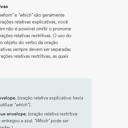
ivas
 "whom"
e
"which"
são geralmente
rações relativas explicativas, você
ém não é possível omitir o pronome
ções relativas restritivas. O uso do
o objeto do verbo da oração
plicativas sempre devem ser separadas
ções relativas restritivas, as quais
nvelope.
(oração relativa explicativa: havia
utilizar
"which"
).
lue envelope.
(oração relativa restritiva:
e entregou a azul.
"Which"
pode ser
izadas.)