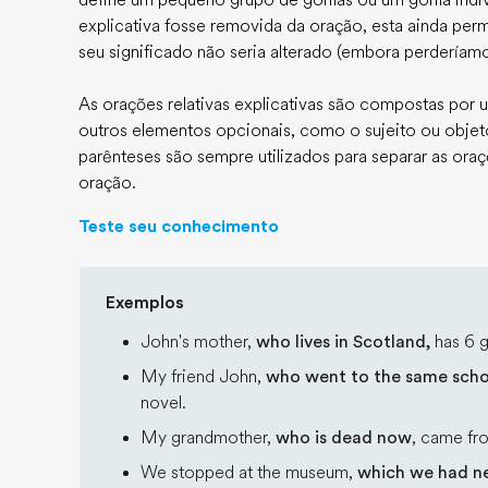
define um pequeno grupo de gorilas ou um gorila indivi
explicativa fosse removida da oração, esta ainda per
seu significado não seria alterado (embora perderíamo
As orações relativas explicativas são compostas por 
outros elementos opcionais, como o sujeito ou objeto
parênteses são sempre utilizados para separar as oraçõ
oração.
Teste seu conhecimento
Exemplos
John's mother,
who lives in Scotland,
has 6 g
My friend John,
who went to the same scho
novel.
My grandmother,
who is dead now
, came fr
We stopped at the museum,
which we had ne