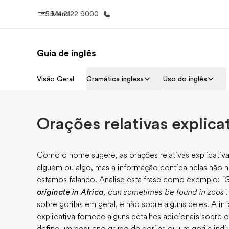
+55 11 2122 9000
Menu
Guia de inglês
Início
Progra
Visão Geral
Gramática inglesa
Uso do inglês
Bem-vindo à EF
Saiba tud
oferece
Orações relativas explica
Como o nome sugere, as orações relativas explicativ
alguém ou algo, mas a informação contida nelas não no
estamos falando. Analise esta frase como exemplo:
"G
originate in Africa
, can sometimes be found in zoos".
sobre gorilas em geral, e não sobre alguns deles. A i
explicativa fornece alguns detalhes adicionais sobre 