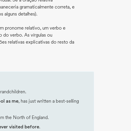
dual. Se a oração relativa
maneceria gramaticalmente correta, e
s alguns detalhes).
um pronome relativo, um verbo e
 do verbo. As vírgulas ou
es relativas explicativas do resto da
randchildren.
ol as me
, has just written a best-selling
om the North of England.
ver visited before
.