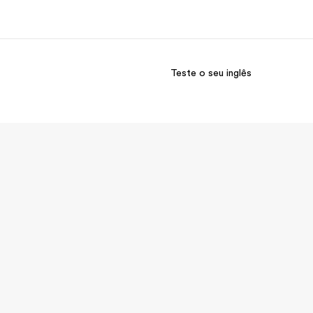
Teste o seu inglês
bre nós
Carreiras
m somos
Junte-se a nós