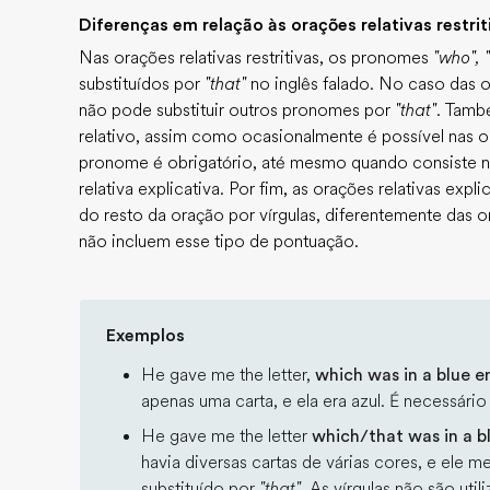
Diferenças em relação às orações relativas restrit
Nas orações relativas restritivas, os pronomes
"who",
substituídos por
"that"
no inglês falado. No caso das o
não pode substituir outros pronomes por
"that"
. Tamb
relativo, assim como ocasionalmente é possível nas ora
pronome é obrigatório, até mesmo quando consiste n
relativa explicativa. Por fim, as orações relativas ex
do resto da oração por vírgulas, diferentemente das ora
não incluem esse tipo de pontuação.
Exemplos
He gave me the letter,
which was in a blue e
apenas uma carta, e ela era azul. É necessário 
He gave me the letter
which/that was in a b
havia diversas cartas de várias cores, e ele m
substituído por
"that"
. As vírgulas não são util