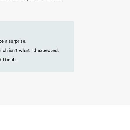
te a surprise
.
ich isn't what I'd expected
.
difficult
.