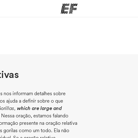
mas
Lojas
So
o que
Encontre uma loja
Que
mos
tivas
as nos informam detalhes sobre
s ajuda a definir sobre o que
orillas,
which are large and
Nessa oração, estamos falando
nformação presente na oração relativa
os gorilas como um todo. Ela não