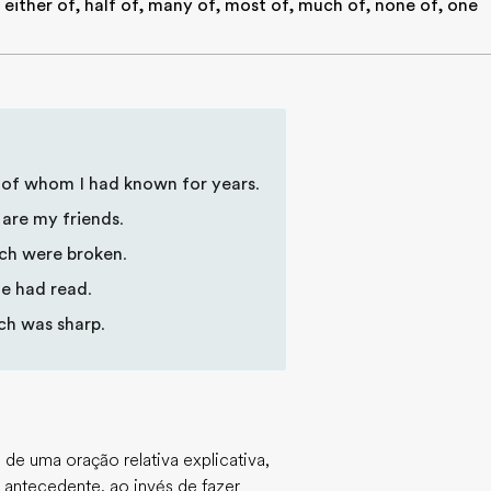
, either of, half of, many of, most of, much of, none of, one
of whom I had known for years
.
are my friends
.
ch were broken
.
he had read
.
ch was sharp
.
o de uma oração relativa explicativa,
 antecedente, ao invés de fazer