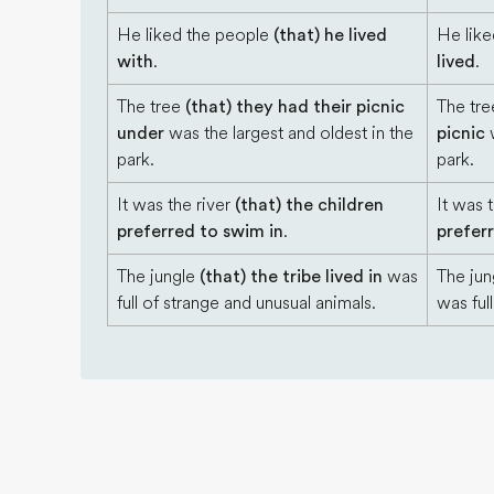
He liked the people
(that) he lived
He lik
with
.
lived
.
The tree
(that) they had their picnic
The tr
under
was the largest and oldest in the
picnic
w
park.
park.
It was the river
(that) the children
It was 
preferred to swim in
.
prefer
The jungle
(that) the tribe lived in
was
The ju
full of strange and unusual animals.
was ful