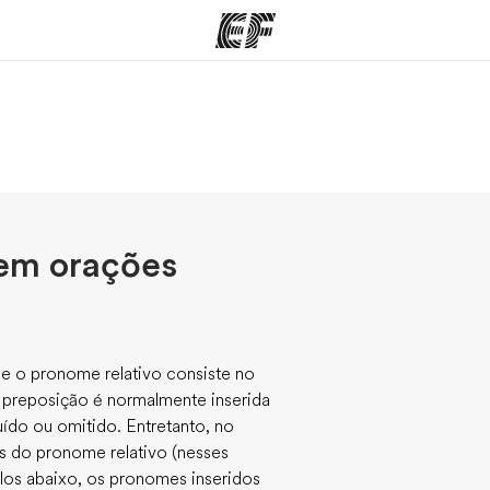
mas
Lojas
So
o que
Encontre uma loja
Que
mos
 em orações
 e o pronome relativo consiste no
a preposição é normalmente inserida
uído ou omitido. Entretanto, no
es do pronome relativo (nesses
os abaixo, os pronomes inseridos