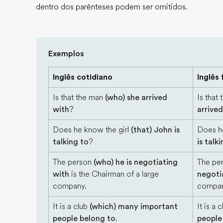
dentro dos parênteses podem ser omitidos.
Exemplos
Inglês cotidiano
Inglês
Is that the man
(who) she arrived
Is that
with
?
arrived
Does he know the girl
(that) John is
Does h
talking to
?
is talk
The person
(who) he is negotiating
The pe
with
is the Chairman of a large
negoti
company.
compan
It is a club
(which) many important
It is a 
people belong to
.
people