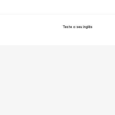
Teste o seu inglês
bre nós
Carreiras
m somos
Junte-se a nós