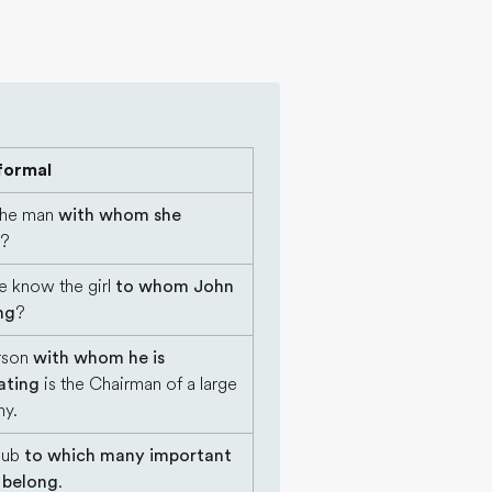
 formal
 the man
with whom she
?
e know the girl
to whom John
ing
?
rson
with whom he is
ating
is the Chairman of a large
y.
club
to which many important
 belong
.