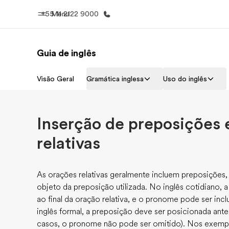
+55 11 2122 9000
Menu
Guia de inglês
Início
Progra
Visão Geral
Gramática inglesa
Uso do inglês
Bem-vindo à EF
Saiba tud
oferece
Inserção de preposições
relativas
As orações relativas geralmente incluem preposições,
objeto da preposição utilizada. No inglês cotidiano, 
ao final da oração relativa, e o pronome pode ser incl
inglês formal, a preposição deve ser posicionada ant
casos, o pronome não pode ser omitido). Nos exempl