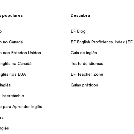
 populares
Descubra
o
EF Blog
o no Canadá
EF English Proficiency Index (EF
o nos Estados Unidos
Guia de inglês
inglês no Canadá
Teste de idiomas
nglês nos EUA
EF Teacher Zone
Inglês
Guias práticos
 Intercâmbio
o para Aprender Inglês
ra
nglês