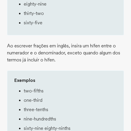
eighty-nine
thirty-two
sixty-five
Ao escrever frações em inglês, insira um hífen entre o
numerador e o denominador, exceto quando algum dos
termos já incluir o hífen.
Exemplos
two-fifths
one-third
three-tenths
nine-hundredths
sixty-nine eighty-ninths