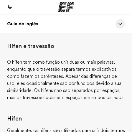
Guia de inglês
Início
Bem-vindo à EF
Hífen e travessão
Programas
Saiba tudo que oferecemos
O hífen tem como função unir duas ou mais palavras,
enquanto que o travessão separa termos explicativos,
Lojas
como fazem os parênteses. Apesar das diferenças de
Encontre uma loja
uso, eles ocasionalmente são confundidos devido à sua
similaridade. Os hifens não são separados por espaços,
Sobre nós
mas os travessões possuem espaços em ambos os lados.
Quem somos
Carreiras
Hífen
Junte-se a nós
Geralmente, os hifens são utilizados para unir dois termos