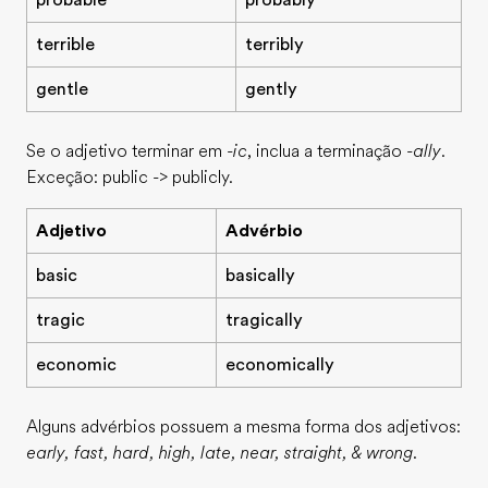
probable
probably
terrible
terribly
gentle
gently
Se o adjetivo terminar em
-ic
, inclua a terminação
-ally
.
Exceção: public -> publicly.
Adjetivo
Advérbio
basic
basically
tragic
tragically
economic
economically
Alguns advérbios possuem a mesma forma dos adjetivos:
early, fast, hard, high, late, near, straight, & wrong
.