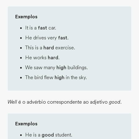
Exemplos
It is a
fast
car.
He drives very
fast
.
This is a
hard
exercise.
He works
hard
.
We saw many
high
buildings.
The bird flew
high
in the sky.
Well
é o advérbio correspondente ao adjetivo
good
.
Exemplos
He is a
good
student.