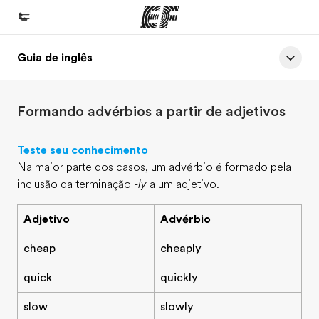
Guia de inglês
Início
Bem-vindo à EF
Formando advérbios a partir de adjetivos
Programas
Saiba tudo que oferecemos
Teste seu conhecimento
Na maior parte dos casos, um advérbio é formado pela
Lojas
inclusão da terminação
-ly
a um adjetivo.
Encontre uma loja
Adjetivo
Advérbio
Sobre nós
Quem somos
cheap
cheaply
Carreiras
quick
quickly
Junte-se a nós
slow
slowly