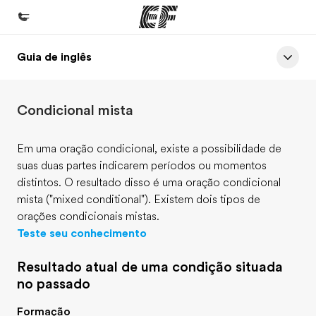
Guia de inglês
Início
Bem-vindo à EF
Condicional mista
Programas
Saiba tudo que oferecemos
Em uma oração condicional, existe a possibilidade de
suas duas partes indicarem períodos ou momentos
Lojas
distintos. O resultado disso é uma oração condicional
Encontre uma loja
mista ("mixed conditional"). Existem dois tipos de
orações condicionais mistas.
Sobre nós
Teste seu conhecimento
Quem somos
Resultado atual de uma condição situada
Carreiras
no passado
Junte-se a nós
Formação