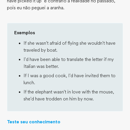
have picked it up" é contrário à realidade no passado,
pois eu não peguei a aranha.
Exemplos
If she wasn't afraid of flying she wouldn't have
traveled by boat.
I'd have been able to translate the letter if my
Italian was better.
If I was a good cook, I'd have invited them to
lunch.
If the elephant wasn't in love with the mouse,
she'd have trodden on him by now.
Teste seu conhecimento