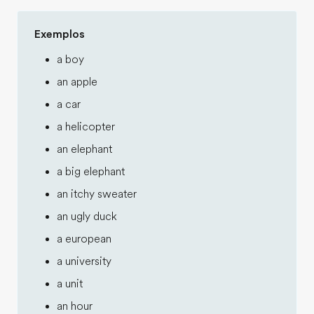
Exemplos
a boy
an apple
a car
a helicopter
an elephant
a big elephant
an itchy sweater
an ugly duck
a european
a university
a unit
an hour