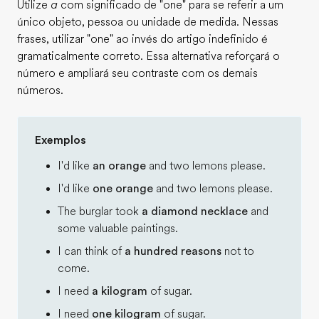
Utilize
a
com significado de "one" para se referir a um
único objeto, pessoa ou unidade de medida. Nessas
frases, utilizar "one" ao invés do artigo indefinido é
gramaticalmente correto. Essa alternativa reforçará o
número e ampliará seu contraste com os demais
números.
Exemplos
I'd like
an orange
and two lemons please.
I'd like
one orange
and two lemons please.
The burglar took
a diamond necklace
and
some valuable paintings.
I can think of
a hundred reasons
not to
come.
I need
a kilogram
of sugar.
I need
one kilogram
of sugar.