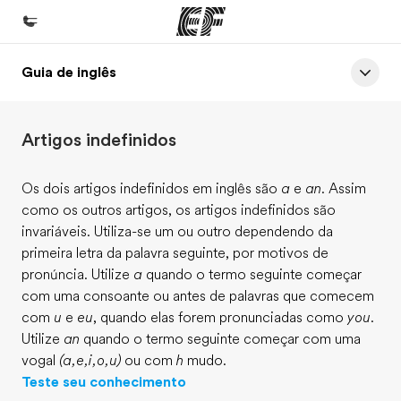
Guia de inglês
Início
Bem-vindo à EF
Artigos indefinidos
Programas
Saiba tudo que oferecemos
Os dois artigos indefinidos em inglês são
a
e
an
. Assim
como os outros artigos, os artigos indefinidos são
Lojas
invariáveis. Utiliza-se um ou outro dependendo da
Encontre uma loja
primeira letra da palavra seguinte, por motivos de
pronúncia. Utilize
a
quando o termo seguinte começar
Sobre nós
com uma consoante ou antes de palavras que comecem
Quem somos
com
u
e
eu
, quando elas forem pronunciadas como
you
.
Utilize
an
quando o termo seguinte começar com uma
Carreiras
vogal
(a,e,i,o,u)
ou com
h
mudo.
Junte-se a nós
Teste seu conhecimento