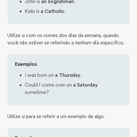
John is
an Englishman
.
Kate is
a Catholic
.
Utilize
a
com os nomes dos dias da semana, quando
você não estiver se referindo a nenhum dia específico.
Exemplos
I was born on
a Thursday
.
Could I come over on
a Saturday
sometime?
Utilize
a
para se referir a um exemplo de algo.