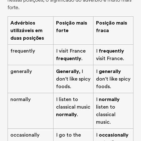
nessas posições, o significado do advérbio é muito mais
forte.
Advérbios
Posição mais
Posição mais
utilizáveis em
forte
fraca
duas posições
frequently
I visit France
I
frequently
frequently
.
visit France.
generally
Generally
, I
I
generally
don't like spicy
don't like spicy
foods.
foods.
normally
I listen to
I
normally
classical music
listen to
normally
.
classical
music.
occasionally
I go to the
I
occasionally