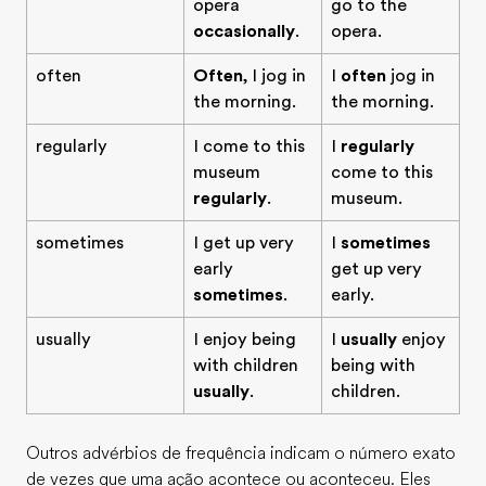
opera
go to the
occasionally
.
opera.
often
Often
, I jog in
I
often
jog in
the morning.
the morning.
regularly
I come to this
I
regularly
museum
come to this
regularly
.
museum.
sometimes
I get up very
I
sometimes
early
get up very
sometimes
.
early.
usually
I enjoy being
I
usually
enjoy
with children
being with
usually
.
children.
Outros advérbios de frequência indicam o número exato
de vezes que uma ação acontece ou aconteceu. Eles