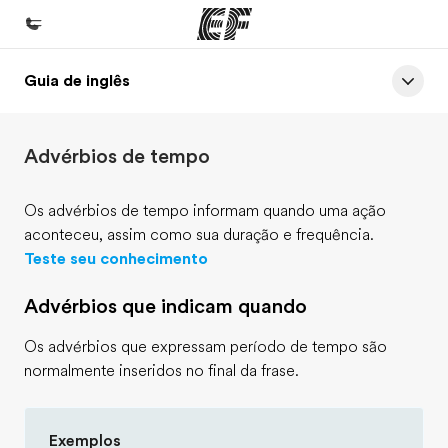
Guia de inglês
Início
Bem-vindo à EF
Advérbios de tempo
Programas
Saiba tudo que oferecemos
Os advérbios de tempo informam quando uma ação
aconteceu, assim como sua duração e frequência.
Lojas
Teste seu conhecimento
Encontre uma loja
Advérbios que indicam quando
Sobre nós
Quem somos
Os advérbios que expressam período de tempo são
normalmente inseridos no final da frase.
Carreiras
Junte-se a nós
Exemplos