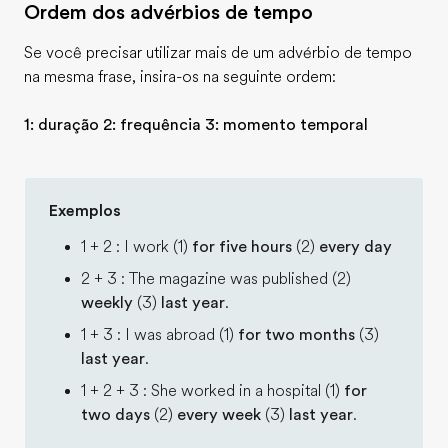
Ordem dos advérbios de tempo
Se você precisar utilizar mais de um advérbio de tempo
na mesma frase, insira-os na seguinte ordem:
1: duração 2: frequência 3: momento temporal
Exemplos
1 + 2 : I work (1)
for five hours
(2)
every day
2 + 3 : The magazine was published (2)
weekly
(3)
last year
.
1 + 3 : I was abroad (1)
for two months
(3)
last year
.
1 + 2 + 3 : She worked in a hospital (1)
for
two days
(2)
every week
(3)
last year
.