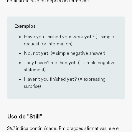
no final da frase ou depois do termo
not
.
Exemplos
Have you finished your work
yet
? (= simple
request for information)
No, not
yet
. (= simple negative answer)
They haven't met him
yet
. (= simple negative
statement)
Haven't you finished
yet
? (= expressing
surprise)
Uso de "Still"
Still
indica continuidade. Em orações afirmativas, ele é