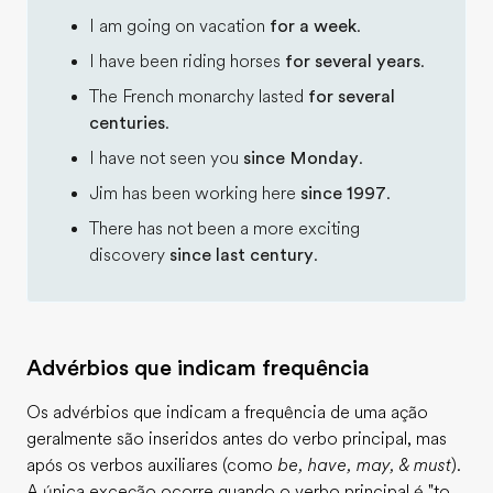
I am going on vacation
for a week
.
I have been riding horses
for several years
.
The French monarchy lasted
for several
centuries
.
I have not seen you
since Monday
.
Jim has been working here
since 1997
.
There has not been a more exciting
discovery
since last century
.
Advérbios que indicam frequência
Os advérbios que indicam a frequência de uma ação
geralmente são inseridos antes do verbo principal, mas
após os verbos auxiliares (como
be, have, may, & must
).
A única exceção ocorre quando o verbo principal é "to