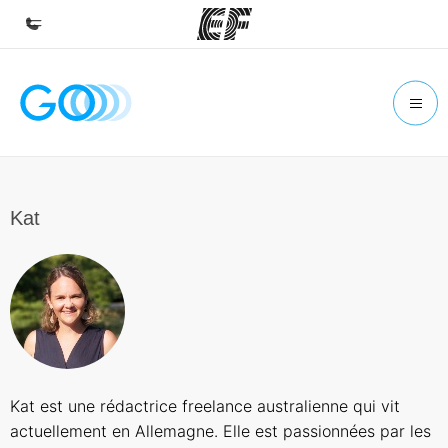
Início
Bem-vindo à EF
Programas
Saiba tudo que oferecemos
Kat
Lojas
Encontre uma loja
Sobre nós
Quem somos
Carreiras
Kat est une rédactrice freelance australienne qui vit
Junte-se a nós
actuellement en Allemagne. Elle est passionnées par les