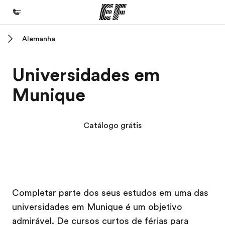
Alemanha
Início
Bem-vindo à EF
Universidades em
Programas
Munique
Saiba tudo que oferecemos
Lojas
Catálogo grátis
Encontre uma loja
Sobre nós
Quem somos
Campus EF
Campus EF
Campus EF
Campus EF
Carreiras
Completar parte dos seus estudos em uma das
universidades em Munique é um objetivo
Junte-se a nós
admirável. De cursos curtos de férias para