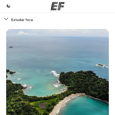
Estudar fora
Início
Bem-vindo à EF
Programas
Saiba tudo que oferecemos
Lojas
Encontre uma loja
Sobre nós
Quem somos
Carreiras
Junte-se a nós