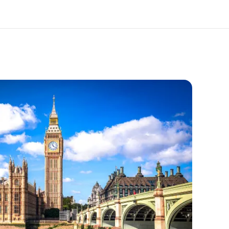
bre nós
Carreiras
m somos
Junte-se a nós