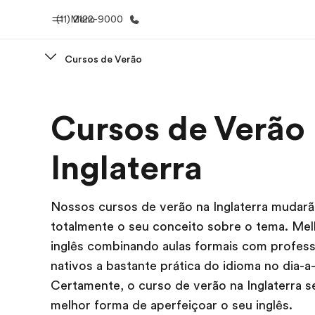
(11) 2122-9000
Menu
Cursos de Verão
Início
Progra
Cursos de Verão
Bem-vindo à EF
Saiba tud
oferece
Inglaterra
Nossos cursos de verão na Inglaterra mudar
totalmente o seu conceito sobre o tema. Mel
inglês combinando aulas formais com profes
nativos a bastante prática do idioma no dia-a-
Certamente, o curso de verão na Inglaterra s
melhor forma de aperfeiçoar o seu inglês.