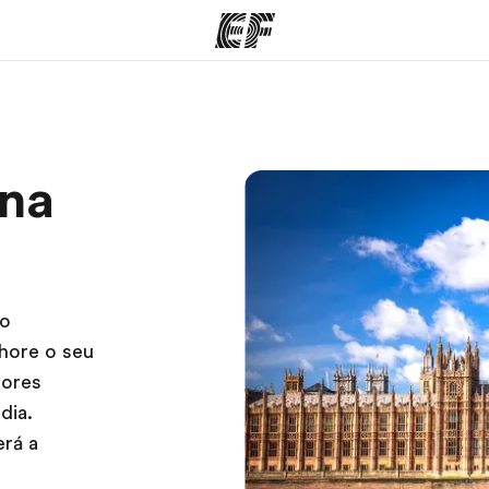
mas
Lojas
So
 na
o que
Encontre uma loja
Que
mos
ão
hore o seu
sores
dia.
erá a