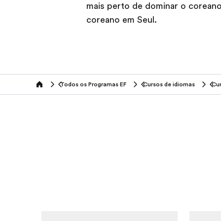
mais perto de dominar o coreano
coreano em Seul.
Todos os Programas EF
Cursos de idiomas
Cur
home