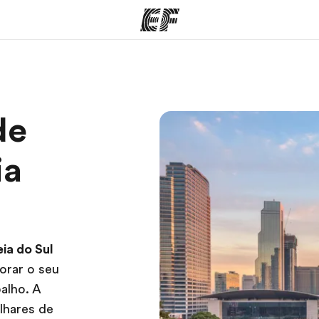
mas
Lojas
So
de
o que
Encontre uma loja
Que
mos
ia
ia do Sul
orar o seu
alho. A
lhares de