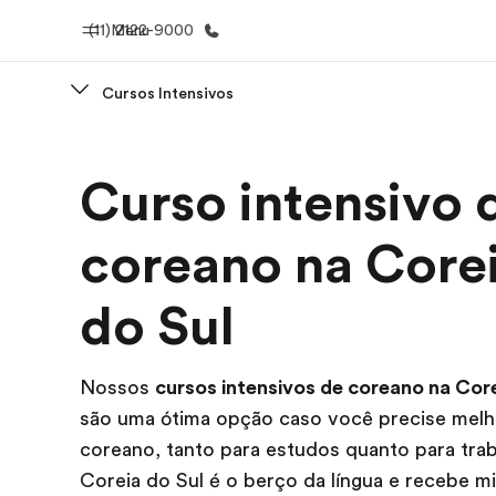
(11) 2122-9000
Menu
Cursos Intensivos
Início
Progra
Curso intensivo 
Bem-vindo à EF
Saiba tud
oferece
coreano na Core
do Sul
Nossos
cursos intensivos de coreano na Core
são uma ótima opção caso você precise melh
coreano, tanto para estudos quanto para trab
Coreia do Sul é o berço da língua e recebe mi