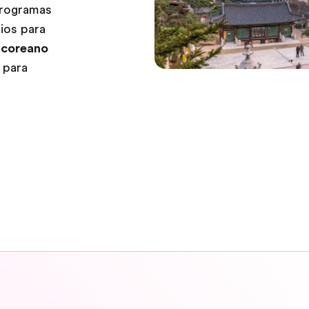
programas
ios para
e coreano
 para