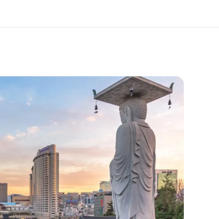
bre nós
Carreiras
m somos
Junte-se a nós