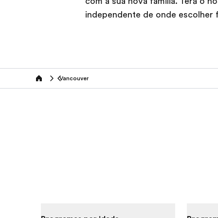
com a sua nova família. Terá o 
independente de onde escolher f
Vancouver
home