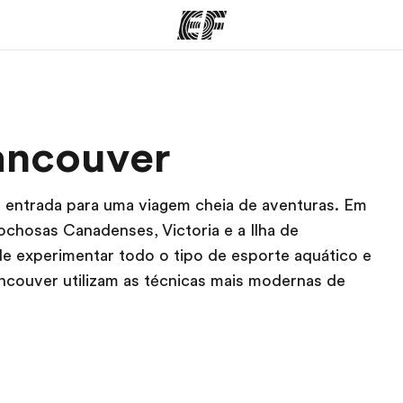
mas
Lojas
So
ancouver
o que
Encontre uma loja
Que
mos
e entrada para uma viagem cheia de aventuras. Em
hosas Canadenses, Victoria e a Ilha de
e experimentar todo o tipo de esporte aquático e
ncouver utilizam as técnicas mais modernas de