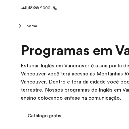
(11) 2122-9000
Menu
home
Início
Progra
Programas em V
Bem-vindo à EF
Saiba tud
oferece
Estudar Inglês em Vancouver é a sua porta d
Vancouver você terá acesso às Montanhas Roc
Vancouver. Dentro e fora da cidade você pod
terrestre. Nossos programas de Inglês em Va
ensino colocando enfase na comunicação.
Catálogo grátis