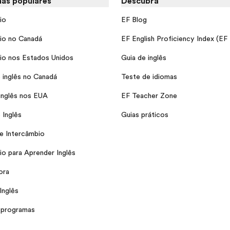
as populares
Descubra
io
EF Blog
io no Canadá
EF English Proficiency Index (EF
io nos Estados Unidos
Guia de inglês
 inglês no Canadá
Teste de idiomas
inglês nos EUA
EF Teacher Zone
 Inglês
Guias práticos
e Intercâmbio
io para Aprender Inglês
ora
Inglês
 programas