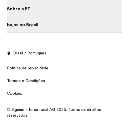
Sobre a EF
Lojas no Brasil
Brasil / Português
Política de privacidade
Termos e Condições
Cookies
Sessões Informativas
© Signum International AG 2026. Todos os direitos
Catálogo
reservados.
Agende uma conversa