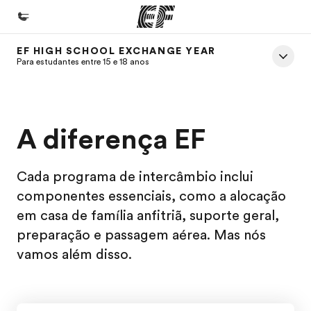
EF HIGH SCHOOL EXCHANGE YEAR
Início
Para estudantes entre 15 e 18 anos
Bem-vindo à EF
Programas
A diferença EF
Saiba tudo que oferecemos
Lojas
Cada programa de intercâmbio inclui
Encontre uma loja
componentes essenciais, como a alocação
em casa de família anfitriã, suporte geral,
Sobre nós
preparação e passagem aérea. Mas nós
Quem somos
vamos além disso.
Carreiras
Junte-se a nós