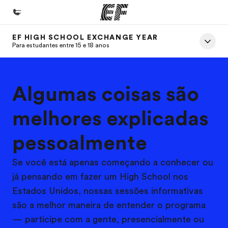
EF HIGH SCHOOL EXCHANGE YEAR
Início
Para estudantes entre 15 e 18 anos
Bem-vindo à EF
Programas
Algumas coisas são
Saiba tudo que oferecemos
melhores explicadas
Lojas
pessoalmente
Encontre uma loja
Sobre nós
Se você está apenas começando a conhecer ou
Quem somos
já pensando em fazer um High School nos
Estados Unidos, nossas sessões informativas
Carreiras
são a melhor maneira de entender o programa
Junte-se a nós
— participe com a gente, presencialmente ou