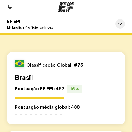
EF EPI
Início
EF English Proficiency Index
Bem-vindo à EF
Programas
Saiba tudo que oferecemos
Classificação Global:
#75
Lojas
Brasil
Encontre uma loja
Pontuação EF EPI
:
482
16
Sobre nós
Quem somos
Pontuação média global
:
488
Carreiras
Junte-se a nós