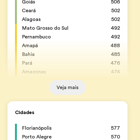
Goiás
506
Ceará
502
Alagoas
502
Mato Grosso do Sul
492
Pernambuco
492
Amapá
488
Bahia
485
Pará
476
Amazonas
474
Veja mais
Cidades
Florianópolis
577
Porto Alegre
570