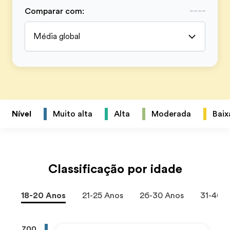
Comparar com
:
Média global
Nível
Muito alta
Alta
Moderada
Baix
Classificação por idade
18-20 Anos
21-25 Anos
26-30 Anos
31-40 
700