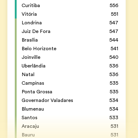
Curitiba
556
Vitória
551
Londrina
547
Juiz De Fora
547
Brasília
544
Belo Horizonte
541
Joinville
540
Uberlândia
536
Natal
536
Campinas
535
Ponta Grossa
535
Governador Valadares
534
Blumenau
534
Santos
533
Aracaju
531
Bauru
531