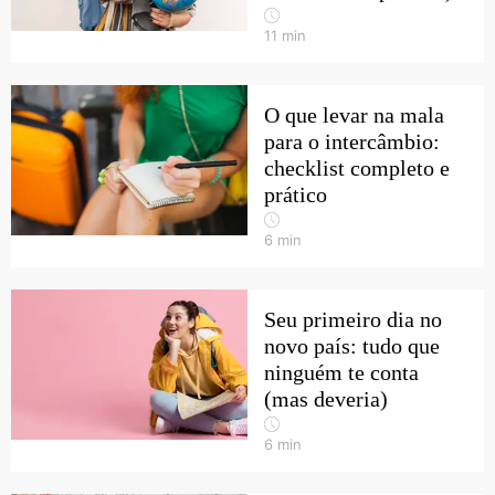
11
min
O que levar na mala
para o intercâmbio:
checklist completo e
prático
6
min
Seu primeiro dia no
novo país: tudo que
ninguém te conta
(mas deveria)
6
min