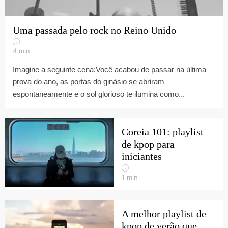
Uma passada pelo rock no Reino Unido
4
min
Imagine a seguinte cena:Você acabou de passar na última
prova do ano, as portas do ginásio se abriram
espontaneamente e o sol glorioso te ilumina como...
Coreia 101: playlist
de kpop para
iniciantes
1
min
A melhor playlist de
kpop de verão que