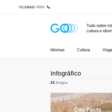
(11) 2122-9000
Menu
Tudo sobre in
cultura e idio
Início
Progra
Bem-vindo à EF
Saiba tud
oferece
Idiomas
Cultura
Viag
Infográfico
22
Artigos