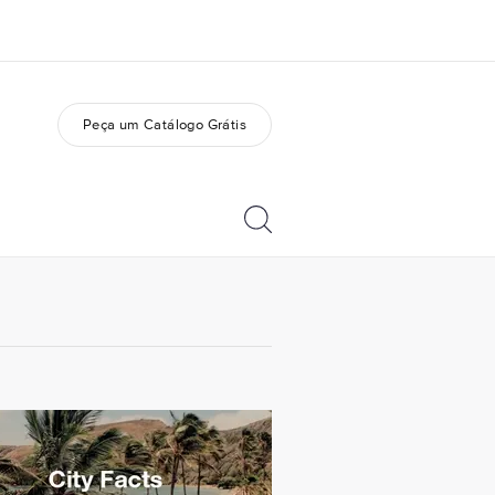
Peça um Catálogo Grátis
bre nós
Carreiras
m somos
Junte-se a nós