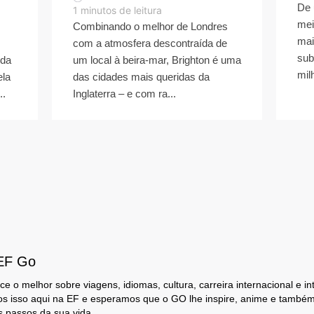
De 
1
minutos de leitura
mei
Combinando o melhor de Londres
mai
com a atmosfera descontraída de
sub
 da
um local à beira-mar, Brighton é uma
mil
ela
das cidades mais queridas da
..
Inglaterra – e com ra...
 EF Go
e o melhor sobre viagens, idiomas, cultura, carreira internacional e i
os isso aqui na EF e esperamos que o GO lhe inspire, anime e também
s passos da sua vida.