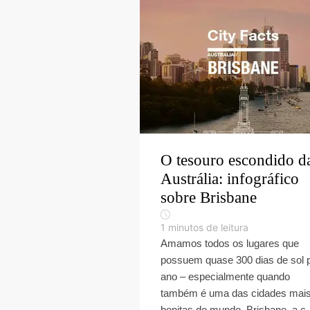
O tesouro escondido d
Austrália: infográfico
sobre Brisbane
1
minutos de leitura
Amamos todos os lugares que
possuem quase 300 dias de sol 
ano – especialmente quando
também é uma das cidades mai
bonitas do mundo. Brisbane, a c..