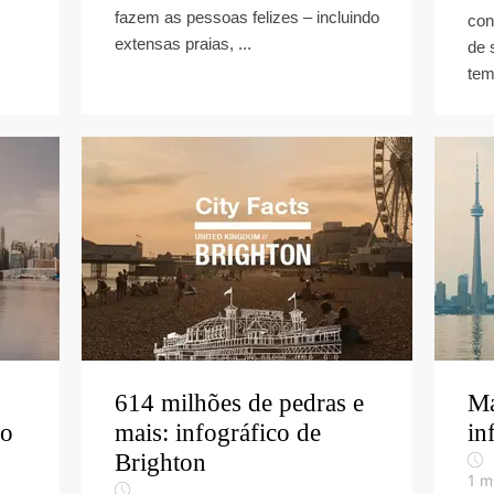
fazem as pessoas felizes – incluindo
con
extensas praias, ...
de 
tem
614 milhões de pedras e
Ma
co
mais: infográfico de
in
Brighton
1
mi