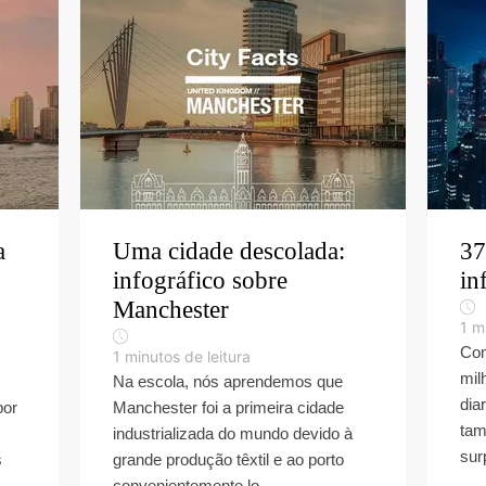
a
Uma cidade descolada:
37
infográfico sobre
in
Manchester
1
mi
Com
1
minutos de leitura
mil
Na escola, nós aprendemos que
dia
por
Manchester foi a primeira cidade
tam
industrializada do mundo devido à
sur
s
grande produção têxtil e ao porto
.
convenientemente lo...