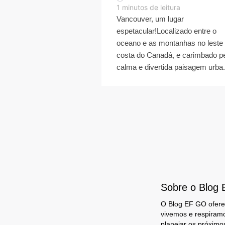
1
minutos de leitura
Vancouver, um lugar
espetacular!Localizado entre o
oceano e as montanhas no leste
costa do Canadá, e carimbado p
calma e divertida paisagem urba.
Sobre o Blog
O Blog EF GO oferec
vivemos e respiram
planejar os próximo