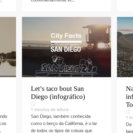
Let’s taco bout San
Na
Diego (infográfico)
in
T
1
minutos de leitura
undo
San Diego, também conhecida
1
mi
icos
como o berço da Califórnia, é o lar
Da 
,
de todos os tipos de coisas que
fam