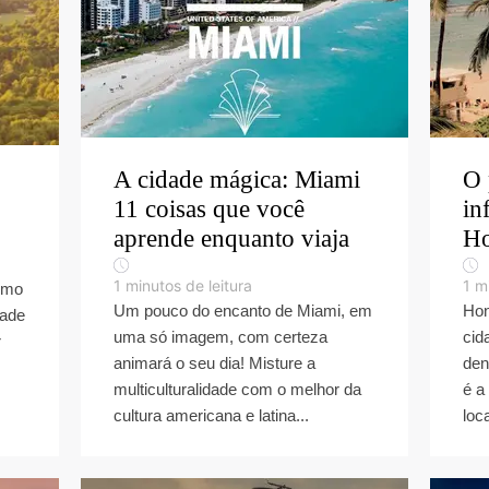
A cidade mágica: Miami
O 
11 coisas que você
in
aprende enquanto viaja
Ho
1
minutos de leitura
1
mi
omo
Um pouco do encanto de Miami, em
Hon
dade
uma só imagem, com certeza
cid
r
animará o seu dia! Misture a
den
multiculturalidade com o melhor da
é a
cultura americana e latina...
loc