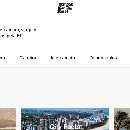
tercâmbio, viagens,
mas pela EF
mas
Lojas
So
o que
Encontre uma loja
Que
mos
em
Carreira
Intercâmbio
Depoimentos