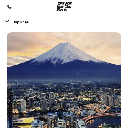
Japonês
Início
Bem-vindo à EF
Programas
Saiba tudo que oferecemos
Lojas
Encontre uma loja
Sobre nós
Quem somos
Carreiras
Junte-se a nós