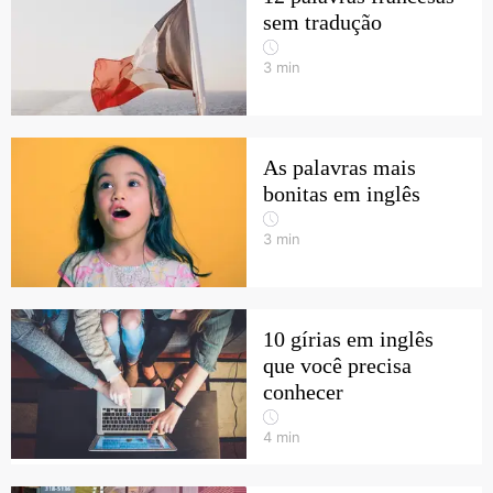
sem tradução
3
min
As palavras mais
bonitas em inglês
3
min
10 gírias em inglês
que você precisa
conhecer
4
min