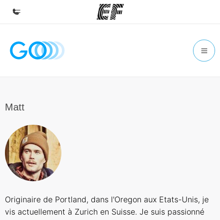
Início
Bem-vindo à EF
Programas
Saiba tudo que oferecemos
Matt
Lojas
Encontre uma loja
Sobre nós
Quem somos
Carreiras
Originaire de Portland, dans l'Oregon aux Etats-Unis, je
Junte-se a nós
vis actuellement à Zurich en Suisse. Je suis passionné