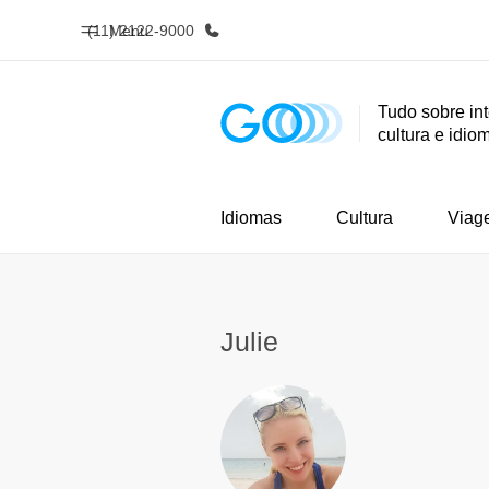
(11) 2122-9000
Menu
Tudo sobre in
cultura e idio
Início
Progra
Bem-vindo à EF
Saiba tud
oferece
Idiomas
Cultura
Viag
Julie