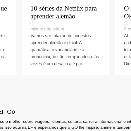
que
10 séries da Netflix para
O 
aprender alemão
Ok
minutos de leitura
5
m
ete
Vamos ser totalmente honestos –
Ah,
aprender alemão é difícil. A
ond
r e
gramática, o vocabulário e a
tot
as
pronunciação são complicados e às
est
vezes é um desafio até par...
Dirn
 EF Go
e o melhor sobre viagens, idiomas, cultura, carreira internacional e i
os isso aqui na EF e esperamos que o GO lhe inspire, anime e também