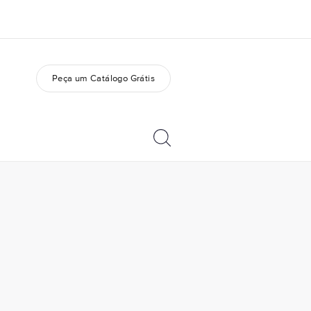
Peça um Catálogo Grátis
bre nós
Carreiras
m somos
Junte-se a nós