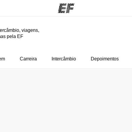
tercâmbio, viagens,
mas pela EF
mas
Lojas
So
o que
Encontre uma loja
Que
mos
em
Carreira
Intercâmbio
Depoimentos