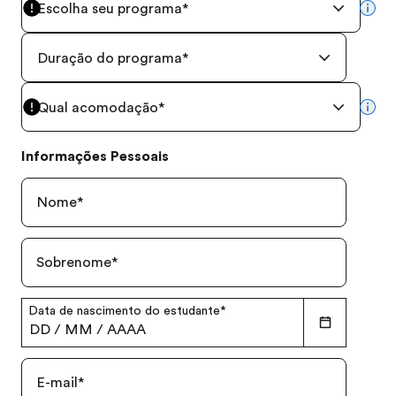
Escolha seu programa
*
mor
Duração do programa
*
Qual acomodação
*
mor
Informações Pessoais
Nome
*
Sobrenome
*
Data de nascimento do estudante
*
DD
/
MM
/
AAAA
E-mail
*