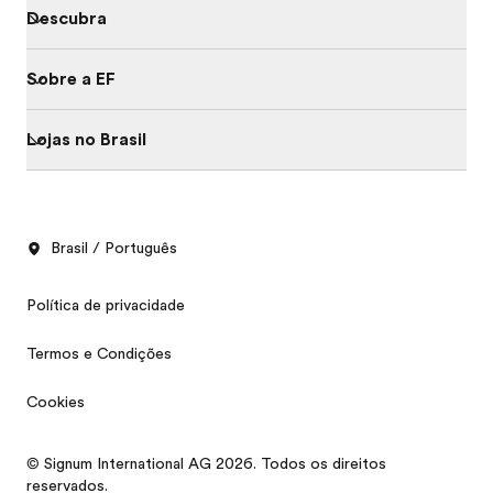
Descubra
Sobre a EF
Lojas no Brasil
Brasil / Português
Política de privacidade
Termos e Condições
Cookies
Catálogo grátis
© Signum International AG 2026. Todos os direitos
Solicite um orçamento
reservados.