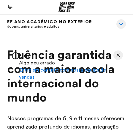
EF ANO ACADÊMICO NO EXTERIOR
Início
Jovens, universitarios e adultos
Bem-vindo à EF
Programas
Fluência garantida
Erro
Saiba tudo que oferecemos
Algo deu errado
com a maior escola
Entre em contato com nossa equipe de
Lojas
vendas
internacional do
Encontre uma loja
Sobre nós
mundo
Quem somos
Carreiras
Nossos programas de 6, 9 e 11 meses oferecem
Junte-se a nós
aprendizado profundo de idiomas, integração