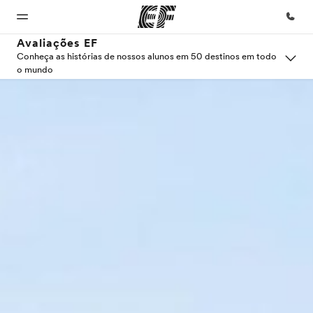
Avaliações EF
Conheça as histórias de nossos alunos em 50 destinos em todo
o mundo
Início
Programas
Lojas
Sobre
Carreiras
nós
Bem-
Saiba tudo que
Encontre
Junte-se a
vindo à EF
oferecemos
uma loja
nós
Quem
somos