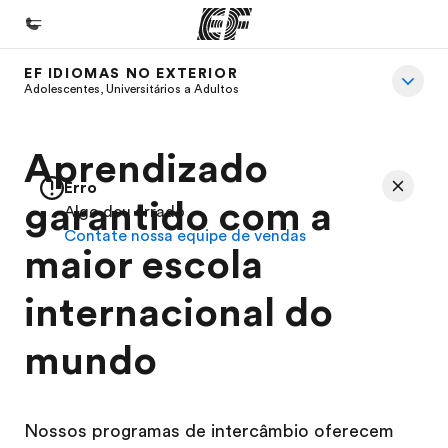
EF IDIOMAS NO EXTERIOR
Início
Adolescentes, Universitários a Adultos
Bem-vindo à EF
Aprendizado
Programas
Erro
Saiba tudo que oferecemos
garantido com a
Algo deu errado
Contate nossa equipe de vendas
Lojas
maior escola
Encontre uma loja
internacional do
Sobre nós
Quem somos
mundo
Carreiras
Junte-se a nós
Nossos programas de intercâmbio oferecem