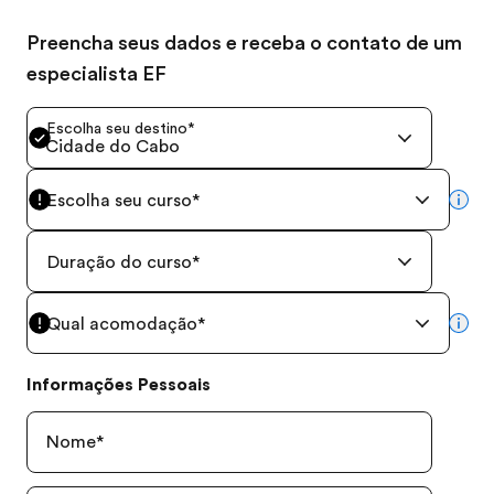
Preencha seus dados e receba o contato de um
especialista EF
Escolha seu destino
*
Cidade do Cabo
Escolha seu curso
*
mor
Duração do curso
*
Qual acomodação
*
mor
Informações Pessoais
Nome
*